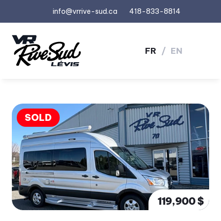
info@vrrive-sud.ca
418-833-8814
FR
/
EN
SOLD
119,900 $