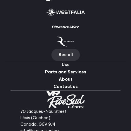
See all
Use
Parts and Services
About
Contact us
70 Jacques-Nau Street,
Lévis (Quebec)
Canada, G6V 9J4
info@vrrive-sud.ca